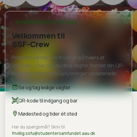
STUDIESTARTSFESTEN 2026
Velkommen til
SSF-Crew
Portalen samler alle frivillige på tværs af
områder — her ser du dine vagter, henter din QR-
kode og holder dine oplysninger opdaterede.
Se og tag ledige vagter
QR-kode til indgang og bar
Mødested og tider ét sted
Har du spørgsmål? Skriv til
frivillig.ssfu@studentersamfundet.aau.dk